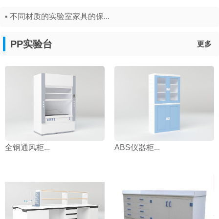
▪ 不同材质的实验室家具的保...
PP实验台
更多
全钢通风柜...
ABS仪器柜...