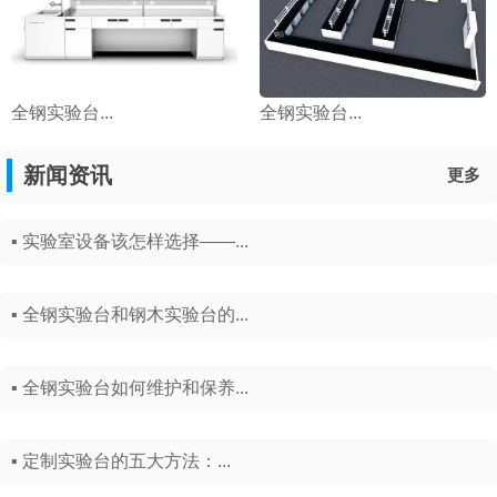
全钢实验台...
全钢实验台...
新闻资讯
更多
▪ 实验室设备该怎样选择——...
▪ 全钢实验台和钢木实验台的...
▪ 全钢实验台如何维护和保养...
▪ 定制实验台的五大方法：...