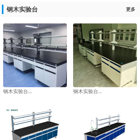
钢木实验台
更多
钢木实验台...
钢木实验台...