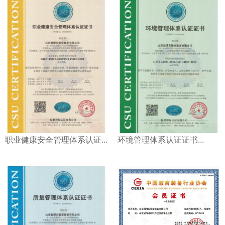
职业健康安全管理体系认证...
环境管理体系认证证书...