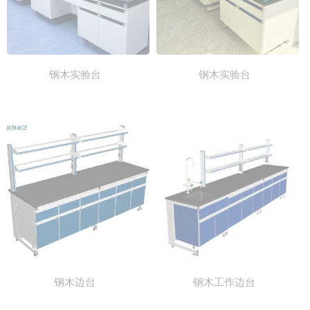
钢木实验台
钢木实验台
钢木边台
钢木工作边台