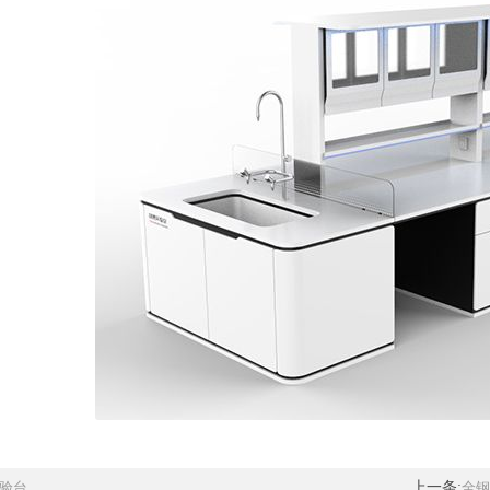
台...
上一条:
全钢